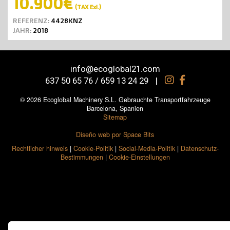
10.900€
(TAX Exl.)
REFERENZ:
4428KNZ
JAHR:
2018
info@ecoglobal21.com
637 50 65 76 / 659 13 24 29
|
© 2026 Ecoglobal Machinery S.L. Gebrauchte Transportfahrzeuge
Barcelona, Spanien
Sitemap
Diseño web por Space Bits
Rechtlicher hinweis
|
Cookie-Politik
|
Social-Media-Politik
|
Datenschutz-
Bestimmungen
|
Cookie-Einstellungen