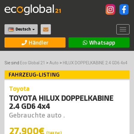
|
Deutsch
Togg
navig
Händler
Whatsapp
Sie sind
Eco Global 21
>
Auto
>
HILUX DOPPELKABINE 2.4 GD6 4x4
FAHRZEUG-LISTING
toyota
TOYOTA HILUX DOPPELKABINE
2.4 GD6 4x4
Gebrauchte auto .
27.900€
(TAX Exl.)