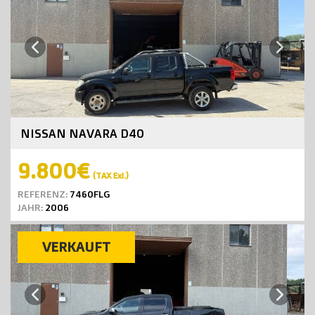
Next
Previous
NISSAN NAVARA D40
9.800€
(TAX Exl.)
REFERENZ:
7460FLG
JAHR:
2006
VERKAUFT
Next
Previous