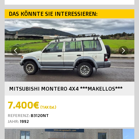
DAS KÖNNTE SIE INTERESSIEREN:
Next
Previous
MITSUBISHI MONTERO 4X4 ***MAKELLOS***
7.400€
(TAX Exl.)
REFERENZ:
B3120NT
JAHR:
1992