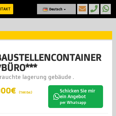
NTAKT
Deutsch
 BAUSTELLENCONTAINER
*BÜRO***
rauchte lagerung gebäude .
900€
Schicken Sie mir
(TAX Exl.)
ein Angebot
per Whatsapp