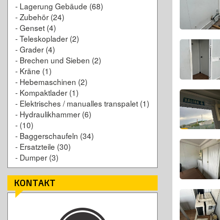
-
Lagerung Gebäude
(68)
-
Zubehör
(24)
-
Genset
(4)
-
Teleskoplader
(2)
-
Grader
(4)
-
Brechen und Sieben
(2)
-
Kräne
(1)
-
Hebemaschinen
(2)
-
Kompaktlader
(1)
-
Elektrisches / manualles transpalet
(1)
-
Hydraulikhammer
(6)
-
(10)
-
Baggerschaufeln
(34)
-
Ersatzteile
(30)
-
Dumper
(3)
KONTAKT