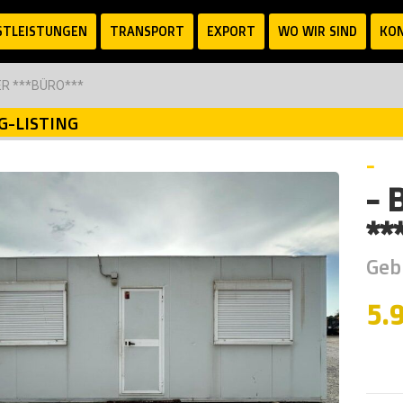
STLEISTUNGEN
TRANSPORT
EXPORT
WO WIR SIND
KO
R ***BÜRO***
G-LISTING
-
-
**
Geb
5.