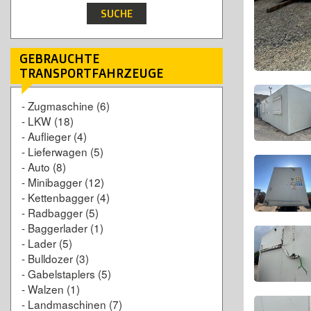
GEBRAUCHTE
TRANSPORTFAHRZEUGE
-
Zugmaschine
(6)
-
LKW
(18)
-
Auflieger
(4)
-
Lieferwagen
(5)
-
Auto
(8)
-
Minibagger
(12)
-
Kettenbagger
(4)
-
Radbagger
(5)
-
Baggerlader
(1)
-
Lader
(5)
-
Bulldozer
(3)
-
Gabelstaplers
(5)
-
Walzen
(1)
-
Landmaschinen
(7)