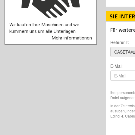
SIE INTE
Wir kaufen Ihre Maschinen und wir
Für weiter
kümmern uns um alle Unterlagen.
Mehr informationen
Referenz:
E-Mail:
Ihre personen
Datei aufgenom
In der Zeit zw
ausüben, indem
Edifici 4, Cabr