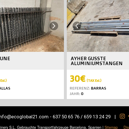
Next
Previous
ÄUNE
AYHER GUSSTE
ALUMINIUMSTANGEN
30€
Exl.)
(TAX Exl.)
ALLAS
REFERENZ:
BARRAS
JAHR:
0
info@ecoglobal21.com
-
637 50 65 76 / 659 13 24 29
|
inery S.L. Gebrauchte Transportfahrzeuge Barcelona, Spanien
|
Sitemap
Dis