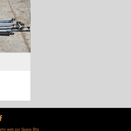
Next
eño web por Space Bits