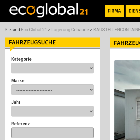
FIRMA
DIEN
Sie sind
Eco Global 21
>
Lagerung Gebäude
>
BAUSTELLENCONTAINE
FAHRZEUGSUCHE
FAHRZEU
Kategorie
Marke
Jahr
Referenz