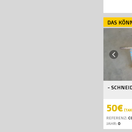
DAS KÖNN
Previous
- SCHNEI
50€
(TAX 
REFERENZ:
C
JAHR:
0