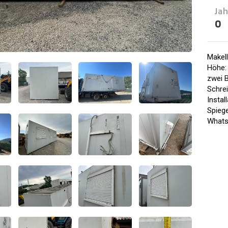
Jah
0
Makell
Höhe:
zwei B
Schre
Insta
Spiege
Whats