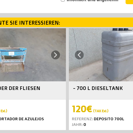
TE SIE INTERESSIEREN:
Next
Previous
DER DER FLIESEN
- 700 L DIESELTANK
120€
Exl.)
(TAX Exl.)
ORTADOR DE AZULEJOS
REFERENZ:
DEPOSITO 700L
JAHR:
0