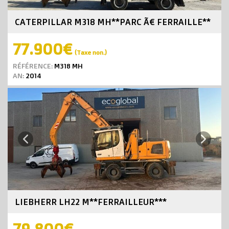
CATERPILLAR M318 MH**PARC Ã€ FERRAILLE**
77.900€
(Taxe non.)
RÉFÉRENCE:
M318 MH
AN:
2014
Next
Previous
LIEBHERR LH22 M**FERRAILLEUR***
79.800€