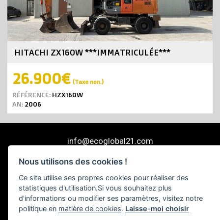
HITACHI ZX160W ***IMMATRICULÉE***
26.900€
(Taxe non.)
RÉFÉRENCE:
HZX160W
AN:
2006
info@ecoglobal21.com
637 50 65 76 / 659 13 24 29
|
Nous utilisons des cookies !
© 2026 Ecoglobal Machinery S.L. trader de machines industrielles
Ce site utilise ses propres cookies pour réaliser des
Barcelona, Spain
Plan du site
statistiques d'utilisation.Si vous souhaitez plus
d'informations ou modifier ses paramètres, visitez notre
Diseño web por Space Bits
politique en
matière de cookies
.
Laisse-moi choisir
Mention légale
|
Politique de cookies
|
Politique sur les réseaux sociaux
|