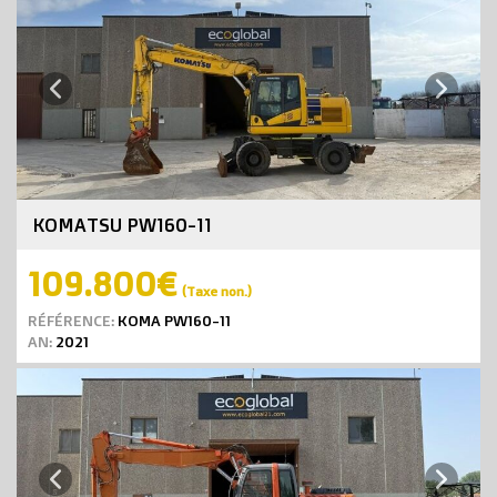
Next
Previous
KOMATSU PW160-11
109.800€
(Taxe non.)
RÉFÉRENCE:
KOMA PW160-11
AN:
2021
Next
Previous