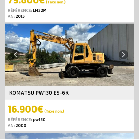
(Taxe non.)
RÉFÉRENCE:
LH22M
AN:
2015
Next
Previous
KOMATSU PW130 ES-6K
16.900€
(Taxe non.)
RÉFÉRENCE:
pw130
AN:
2000