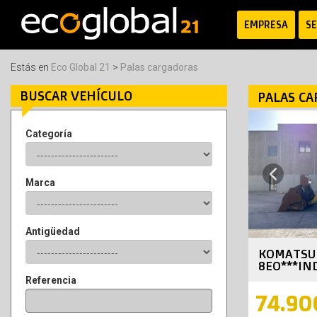
EMPRESA
SE
Estás en
Eco Global 21
>
Palas cargadoras
BUSCAR VEHÍCULO
PALAS CA
Categoría
Previous
Marca
Antigüedad
KOMATSU
8EO***IN
Referencia
74.90