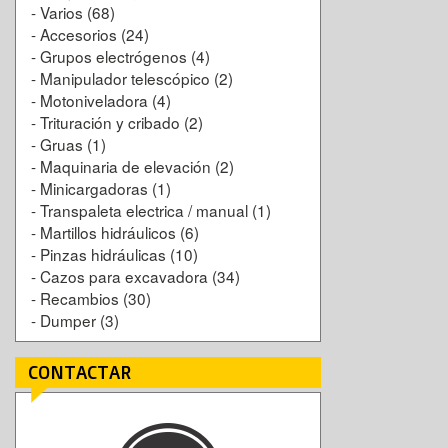
-
Varios
(68)
-
Accesorios
(24)
-
Grupos electrógenos
(4)
-
Manipulador telescópico
(2)
-
Motoniveladora
(4)
-
Trituración y cribado
(2)
-
Gruas
(1)
-
Maquinaria de elevación
(2)
-
Minicargadoras
(1)
-
Transpaleta electrica / manual
(1)
-
Martillos hidráulicos
(6)
-
Pinzas hidráulicas
(10)
-
Cazos para excavadora
(34)
-
Recambios
(30)
-
Dumper
(3)
CONTACTAR