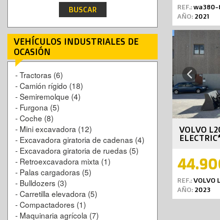
REF.:
wa380-
AÑO:
2021
VEHÍCULOS INDUSTRIALES DE
OCASIÓN
-
Tractoras
(6)
Previous
-
Camión rígido
(18)
-
Semiremolque
(4)
-
Furgona
(5)
-
Coche
(8)
-
Mini excavadora
(12)
VOLVO L2
ELECTRIC
-
Excavadora giratoria de cadenas
(4)
-
Excavadora giratoria de ruedas
(5)
44.90
-
Retroexcavadora mixta
(1)
-
Palas cargadoras
(5)
REF.:
VOLVO L
-
Bulldozers
(3)
AÑO:
2023
-
Carretilla elevadora
(5)
-
Compactadores
(1)
-
Maquinaria agrícola
(7)