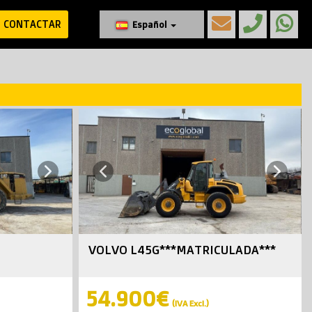
CONTACTAR
Español
Next
Next
Previous
VOLVO L45G***MATRICULADA***
54.900€
(IVA Excl.)