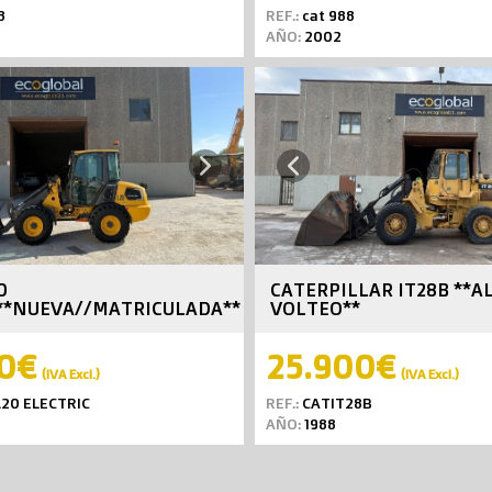
8
REF.:
cat 988
AÑO:
2002
Next
Previous
0
CATERPILLAR IT28B **A
**NUEVA//MATRICULADA**
VOLTEO**
0€
25.900€
(IVA Excl.)
(IVA Excl.)
20 ELECTRIC
REF.:
CATIT28B
AÑO:
1988