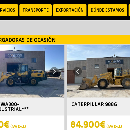
RVICIOS
TRANSPORTE
EXPORTACIÓN
DÓNDE ESTAMOS
RGADORAS DE OCASIÓN
Next
Previous
 WA380-
CATERPILLAR 988G
DUSTRIAL***
0€
84.900€
(IVA Excl.)
(IVA Excl.)