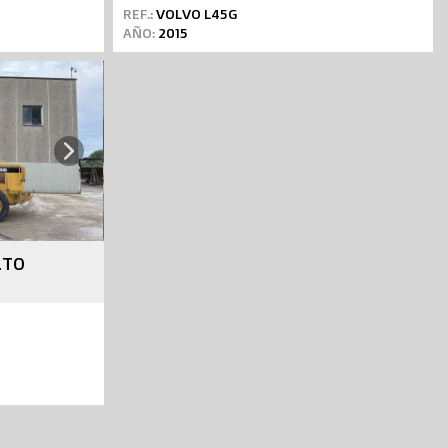
REF.:
VOLVO L45G
AÑO:
2015
Next
LTO