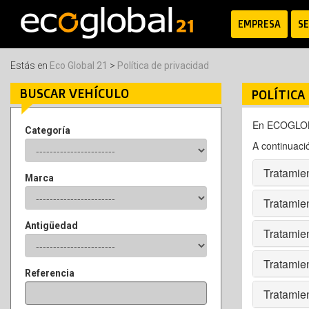
EMPRESA
SE
Estás en
Eco Global 21
>
Política de privacidad
BUSCAR VEHÍCULO
POLÍTICA
En ECOGLOBA
Categoría
A continuaci
Tratamien
Marca
Tratamien
Antigüedad
Tratamien
Tratamie
Referencia
Tratamien