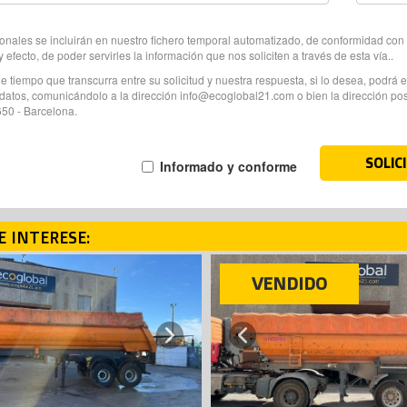
onales se incluirán en nuestro fichero temporal automatizado, de conformidad con 
 y efecto, de poder servirles la información que nos soliciten a través de esta vía..
e tiempo que transcurra entre su solicitud y nuestra respuesta, si lo desea, podrá 
datos, comunicándolo a la dirección info@ecoglobal21.com o bien la dirección posta
50 - Barcelona.
SOLIC
Informado y conforme
E INTERESE:
DIDO
VENDIDO
VENDIDO
Next
Previous