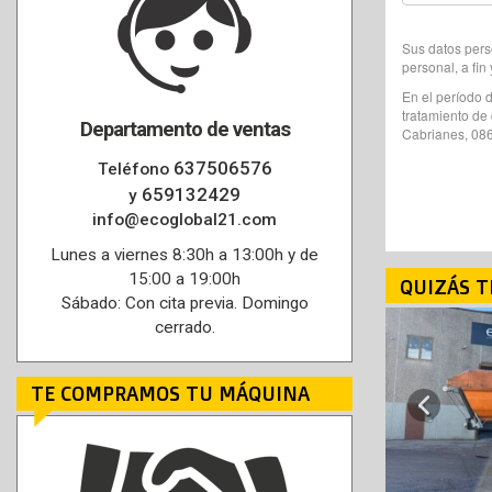
Sus datos pers
personal, a fin
En el período d
tratamiento de 
Departamento de ventas
Cabrianes, 086
637506576
Teléfono
659132429
y
info@ecoglobal21.com
Lunes a viernes 8:30h a 13:00h y de
15:00 a 19:00h
QUIZÁS T
Sábado: Con cita previa. Domingo
cerrado.
VEN
TE COMPRAMOS TU MÁQUINA
Previous