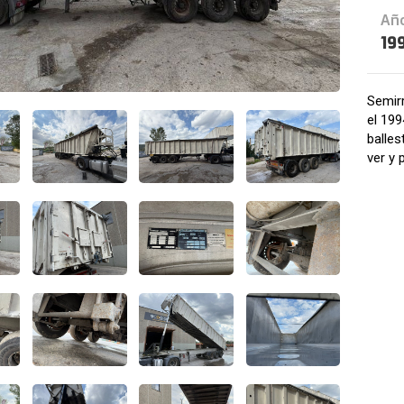
Añ
19
Semir
el 199
balles
ver y 