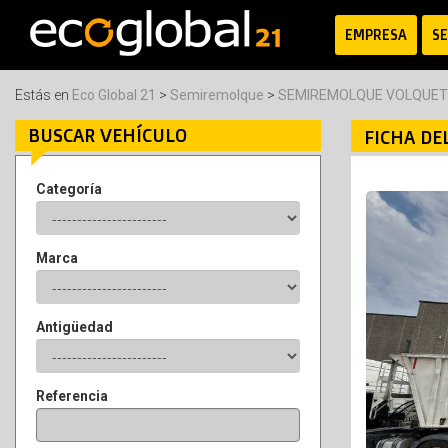
EMPRESA
SE
Estás en
Eco Global 21
>
Semiremolque
>
SEMIREMOLQUE VOLQUETE
BUSCAR VEHÍCULO
FICHA DE
Categoría
Marca
Antigüedad
Referencia