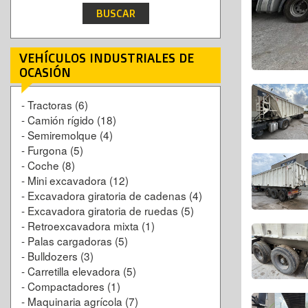
VEHÍCULOS INDUSTRIALES DE
OCASIÓN
-
Tractoras
(6)
-
Camión rígido
(18)
-
Semiremolque
(4)
-
Furgona
(5)
-
Coche
(8)
-
Mini excavadora
(12)
-
Excavadora giratoria de cadenas
(4)
-
Excavadora giratoria de ruedas
(5)
-
Retroexcavadora mixta
(1)
-
Palas cargadoras
(5)
-
Bulldozers
(3)
-
Carretilla elevadora
(5)
-
Compactadores
(1)
-
Maquinaria agrícola
(7)