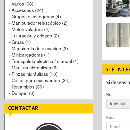
-
Varios
(68)
-
Accesorios
(24)
-
Grupos electrógenos
(4)
-
Manipulador telescópico
(2)
-
Motoniveladora
(4)
-
Trituración y cribado
(2)
-
Gruas
(1)
-
Maquinaria de elevación
(2)
-
Minicargadoras
(1)
-
Transpaleta electrica / manual
(1)
-
Martillos hidráulicos
(6)
¿TE INTE
-
Pinzas hidráulicas
(10)
-
Cazos para excavadora
(34)
Si deseas 
-
Recambios
(30)
-
Dumper
(3)
Ref.:
CONTACTAR
Email: