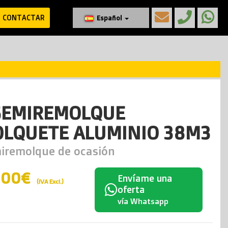
CONTACTAR
Español
SEMIREMOLQUE
OLQUETE ALUMINIO 38M3
iremolque de ocasión
900€
Envíame una
(IVA Excl.)
oferta
vía Whatsapp