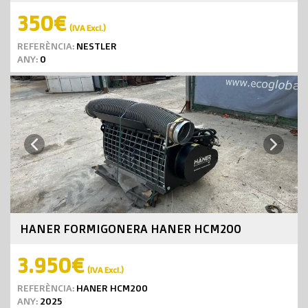
350€
(IVA Excl.)
REFERÈNCIA:
NESTLER
ANY:
0
Next
Previous
HANER FORMIGONERA HANER HCM200
3.950€
(IVA Excl.)
REFERÈNCIA:
HANER HCM200
ANY:
2025