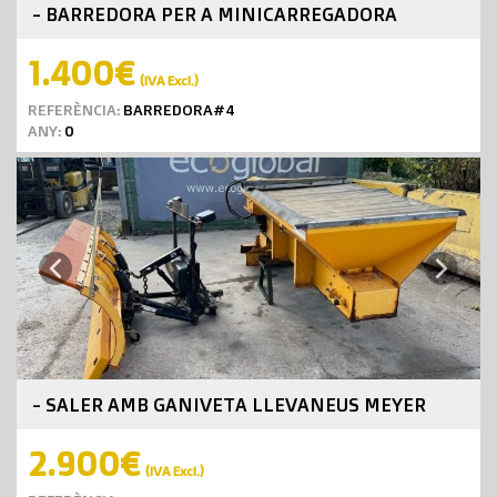
- BARREDORA PER A MINICARREGADORA
1.400€
(IVA Excl.)
REFERÈNCIA:
BARREDORA#4
ANY:
0
Next
Previous
- SALER AMB GANIVETA LLEVANEUS MEYER
2.900€
(IVA Excl.)