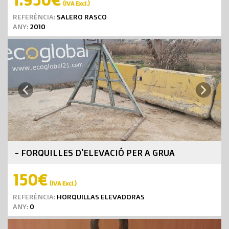
(IVA Excl.)
REFERÈNCIA:
SALERO RASCO
ANY:
2010
Next
Previous
- FORQUILLES D'ELEVACIÓ PER A GRUA
150€
(IVA Excl.)
REFERÈNCIA:
HORQUILLAS ELEVADORAS
ANY:
0