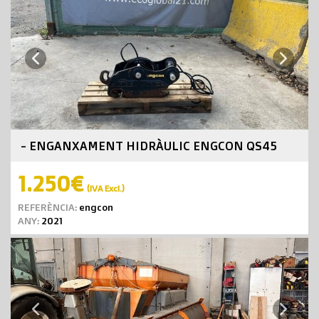
Next
Previous
- ENGANXAMENT HIDRÀULIC ENGCON QS45
1.250€
(IVA Excl.)
REFERÈNCIA:
engcon
ANY:
2021
Next
Previous