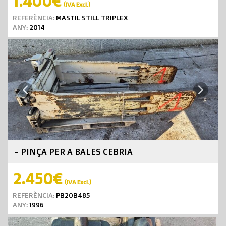
1.400€
(IVA Excl.)
REFERÈNCIA:
MASTIL STILL TRIPLEX
ANY:
2014
Next
Previous
- PINÇA PER A BALES CEBRIA
2.450€
(IVA Excl.)
REFERÈNCIA:
PB20B485
ANY:
1996