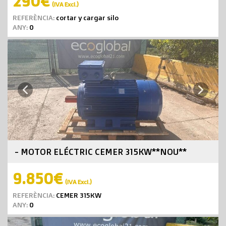
290€
(IVA Excl.)
REFERÈNCIA:
cortar y cargar silo
ANY:
0
Next
Previous
- MOTOR ELÉCTRIC CEMER 315KW**NOU**
9.850€
(IVA Excl.)
REFERÈNCIA:
CEMER 315KW
ANY:
0