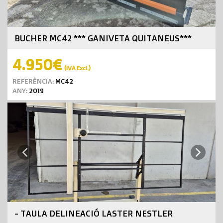
BUCHER MC42 *** GANIVETA QUITANEUS***
4.950€
(IVA Excl.)
REFERÈNCIA:
MC42
ANY:
2019
Next
Previous
- TAULA DELINEACIÓ LASTER NESTLER