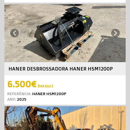
Next
Previous
HANER DESBROSSADORA HANER HSM1200P
6.500€
(IVA Excl.)
REFERÈNCIA:
HANER HSM1200P
ANY:
2025