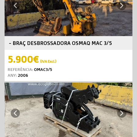
Next
Previous
- BRAÇ DESBROSSADORA OSMAQ MAC 3/5
5.900€
(IVA Excl.)
REFERÈNCIA:
OMAC3/5
ANY:
2006
Next
Previous