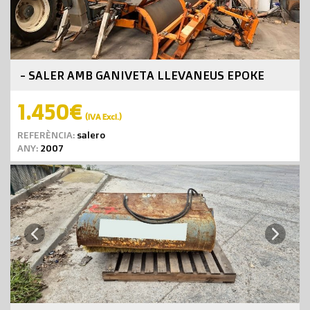
- SALER AMB GANIVETA LLEVANEUS EPOKE
1.450€
(IVA Excl.)
REFERÈNCIA:
salero
ANY:
2007
Next
Previous