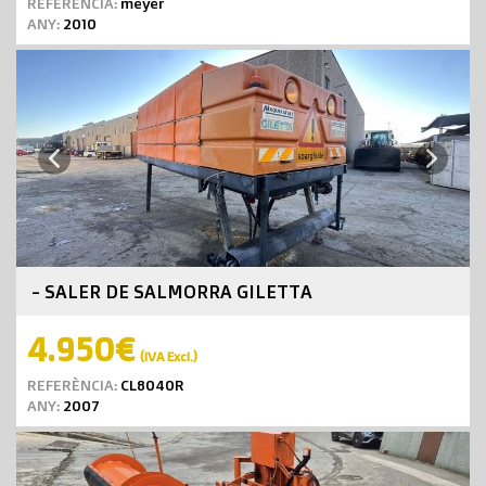
REFERÈNCIA:
meyer
ANY:
2010
Next
Previous
- SALER DE SALMORRA GILETTA
4.950€
(IVA Excl.)
REFERÈNCIA:
CL8040R
ANY:
2007