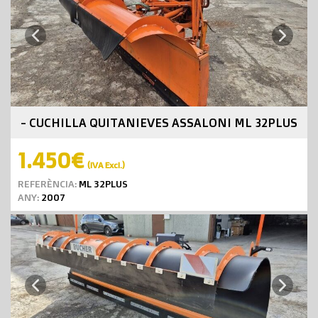
Next
Previous
- CUCHILLA QUITANIEVES ASSALONI ML 32PLUS
1.450€
(IVA Excl.)
REFERÈNCIA:
ML 32PLUS
ANY:
2007
Next
Previous