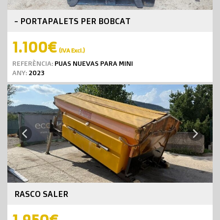
- PORTAPALETS PER BOBCAT
1.100€
(IVA Excl.)
REFERÈNCIA:
PUAS NUEVAS PARA MINI
ANY:
2023
Next
Previous
RASCO SALER
1.950€