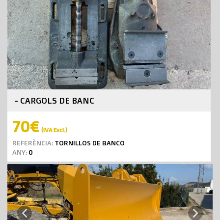
- CARGOLS DE BANC
70€
(IVA Excl.)
REFERÈNCIA:
TORNILLOS DE BANCO
ANY:
0
Next
Previous