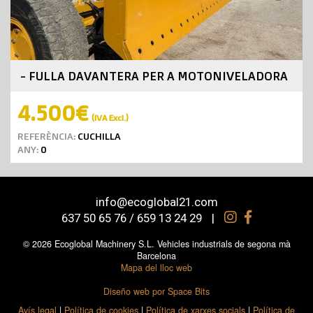
- FULLA DAVANTERA PER A MOTONIVELADORA
4.500€
(IVA Excl.)
REFERÈNCIA:
CUCHILLA
ANY:
0
info@ecoglobal21.com
637 50 65 76 / 659 13 24 29
|
© 2026 Ecoglobal Machinery S.L. Vehicles industrials de segona mà
Barcelona
Mapa del lloc web
Diseño web por Space Bits
Avís legal
|
Política de cookies
|
Política de xarxes socials
|
Política de