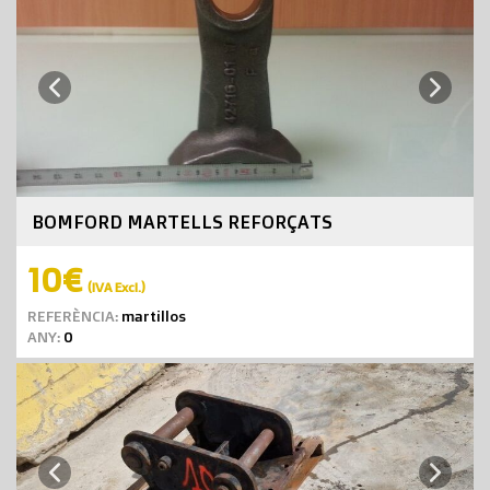
Next
Previous
BOMFORD MARTELLS REFORÇATS
10€
(IVA Excl.)
REFERÈNCIA:
martillos
ANY:
0
Next
Previous