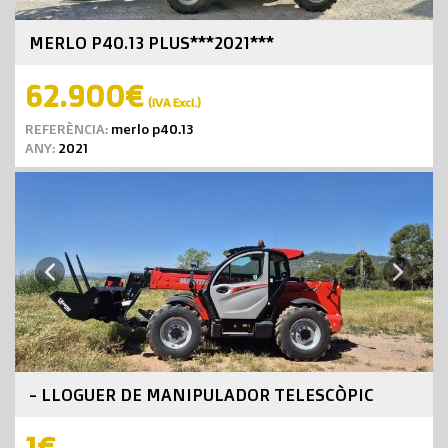
MERLO P40.13 PLUS***2021***
62.900€
(IVA Excl.)
REFERÈNCIA:
merlo p40.13
ANY:
2021
Next
Previous
- LLOGUER DE MANIPULADOR TELESCÒPIC
1€