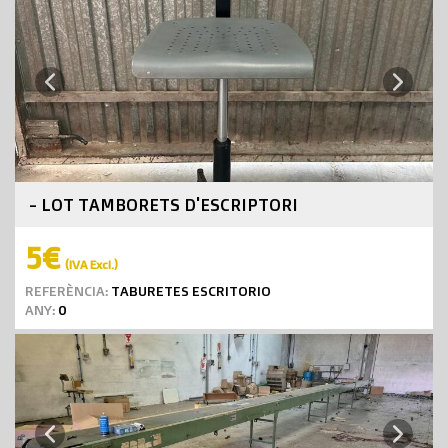
Next
Previous
- LOT TAMBORETS D'ESCRIPTORI
5€
(IVA Excl.)
REFERÈNCIA:
TABURETES ESCRITORIO
ANY:
0
Next
Previous