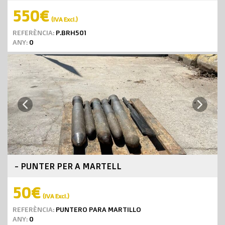
550€
(IVA Excl.)
REFERÈNCIA:
P.BRH501
ANY:
0
Next
Previous
- PUNTER PER A MARTELL
50€
(IVA Excl.)
REFERÈNCIA:
PUNTERO PARA MARTILLO
ANY:
0