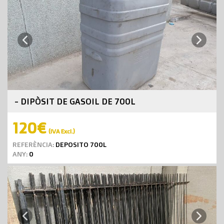
Next
Previous
- DIPÒSIT DE GASOIL DE 700L
120€
(IVA Excl.)
REFERÈNCIA:
DEPOSITO 700L
ANY:
0
Next
Previous