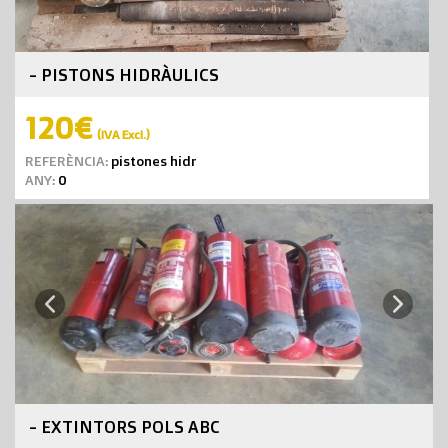
- PISTONS HIDRÀULICS
120€
(IVA Excl.)
REFERÈNCIA:
pistones hidr
ANY:
0
Next
Previous
- EXTINTORS POLS ABC