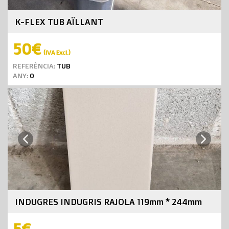
K-FLEX TUB AÏLLANT
50€
(IVA Excl.)
REFERÈNCIA:
TUB
ANY:
0
Next
Previous
INDUGRES INDUGRIS RAJOLA 119mm * 244mm
5€