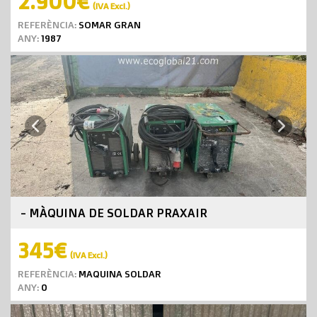
2.900€
(IVA Excl.)
REFERÈNCIA:
SOMAR GRAN
ANY:
1987
Next
Previous
- MÀQUINA DE SOLDAR PRAXAIR
345€
(IVA Excl.)
REFERÈNCIA:
MAQUINA SOLDAR
ANY:
0