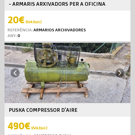
- ARMARIS ARXIVADORS PER A OFICINA
20€
(IVA Excl.)
REFERÈNCIA:
ARMARIOS ARCHIVADORES
ANY:
0
Next
Previous
PUSKA COMPRESSOR D'AIRE
490€
(IVA Excl.)