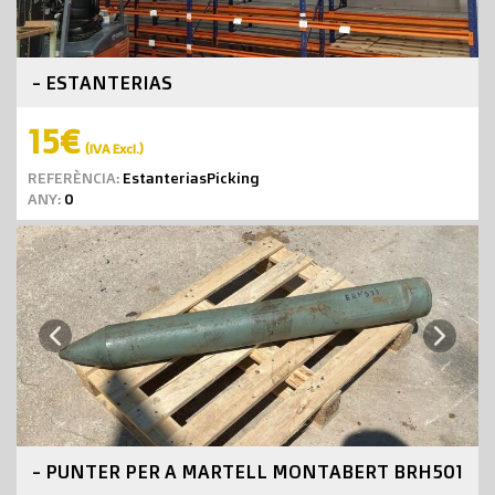
- ESTANTERIAS
15€
(IVA Excl.)
REFERÈNCIA:
EstanteriasPicking
ANY:
0
Next
Previous
- PUNTER PER A MARTELL MONTABERT BRH501