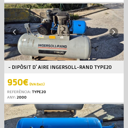
Next
Previous
- DIPÒSIT D' AIRE INGERSOLL-RAND TYPE20
950€
(IVA Excl.)
REFERÈNCIA:
TYPE20
ANY:
2000