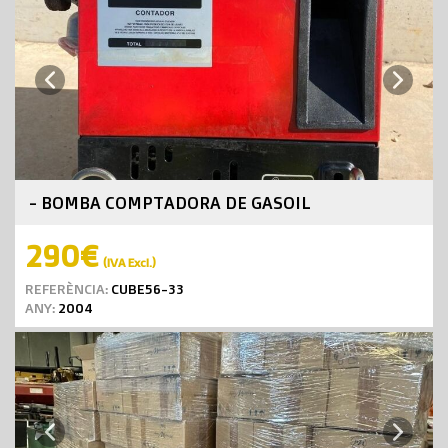
Next
Previous
- BOMBA COMPTADORA DE GASOIL
290€
(IVA Excl.)
REFERÈNCIA:
CUBE56-33
ANY:
2004
Next
Previous