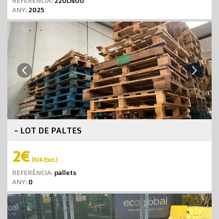
REFERÈNCIA:
220LNOU
ANY:
2025
Next
Previous
- LOT DE PALTES
2€
(IVA Excl.)
REFERÈNCIA:
pallets
ANY:
0