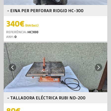
- EINA PER PERFORAR RIDGID HC-300
340€
(IVA Excl.)
REFERÈNCIA:
HC300
ANY:
0
Next
Previous
- TALLADORA ELÉCTRICA RUBI ND-200
80€