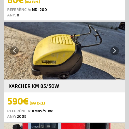
(IVA Excl.)
REFERÈNCIA:
ND-200
ANY:
0
Next
Previous
KARCHER KM 85/50W
590€
(IVA Excl.)
REFERÈNCIA:
KM85/50W
ANY:
2008