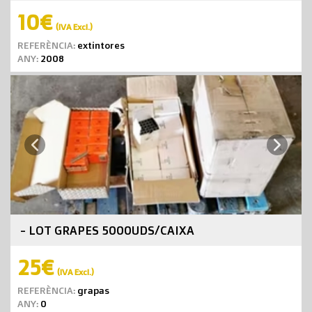
10€
(IVA Excl.)
REFERÈNCIA:
extintores
ANY:
2008
Next
Previous
- LOT GRAPES 5000UDS/CAIXA
25€
(IVA Excl.)
REFERÈNCIA:
grapas
ANY:
0