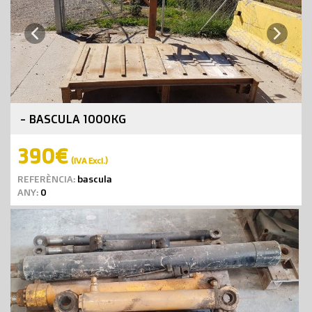
Next
Previous
- BASCULA 1000KG
390€
(IVA Excl.)
REFERÈNCIA:
bascula
ANY:
0