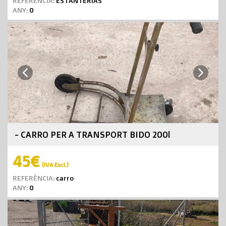
REFERÈNCIA:
ESTANTERIAS
ANY:
0
Next
Previous
- CARRO PER A TRANSPORT BIDO 200l
45€
(IVA Excl.)
REFERÈNCIA:
carro
ANY:
0