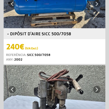
Next
Previous
- DIPÒSIT D'AIRE SICC 500/7058
240€
(IVA Excl.)
REFERÈNCIA:
SICC 500/7058
ANY:
2002
Next
Previous