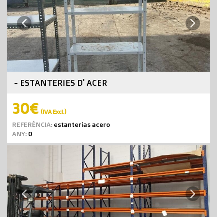
Next
Previous
- ESTANTERIES D' ACER
30€
(IVA Excl.)
REFERÈNCIA:
estanterias acero
ANY:
0
Next
Previous