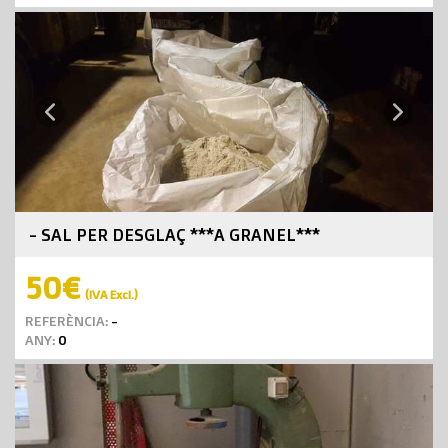
Next
Previous
- SAL PER DESGLAÇ ***A GRANEL***
50€
(IVA Excl.)
REFERÈNCIA:
-
ANY:
0