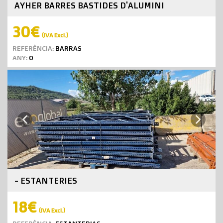
AYHER BARRES BASTIDES D'ALUMINI
30€
(IVA Excl.)
REFERÈNCIA:
BARRAS
ANY:
0
Next
Previous
- ESTANTERIES
18€
(IVA Excl.)