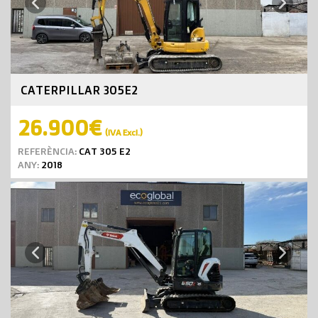
Next
Previous
CATERPILLAR 305E2
26.900€
(IVA Excl.)
REFERÈNCIA:
CAT 305 E2
ANY:
2018
Next
Previous