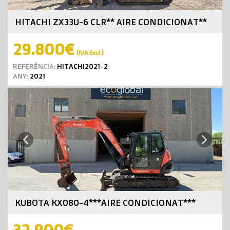
HITACHI ZX33U-6 CLR** AIRE CONDICIONAT**
29.800€
(IVA Excl.)
REFERÈNCIA:
HITACHI2021-2
ANY:
2021
Next
Previous
KUBOTA KX080-4***AIRE CONDICIONAT***
32.900€