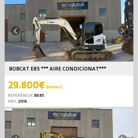
Next
Previous
BOBCAT E85 *** AIRE CONDICIONAT***
29.800€
(IVA Excl.)
REFERÈNCIA:
BE85
ANY:
2016