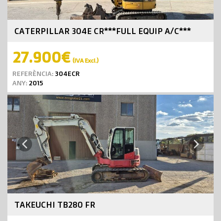
CATERPILLAR 304E CR***FULL EQUIP A/C***
27.900€
(IVA Excl.)
REFERÈNCIA:
304ECR
ANY:
2015
Next
Previous
TAKEUCHI TB280 FR