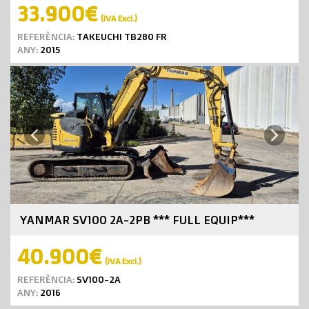
33.900€
(IVA Excl.)
REFERÈNCIA:
TAKEUCHI TB280 FR
ANY:
2015
Next
Previous
YANMAR SV100 2A-2PB *** FULL EQUIP***
40.900€
(IVA Excl.)
REFERÈNCIA:
SV100-2A
ANY:
2016