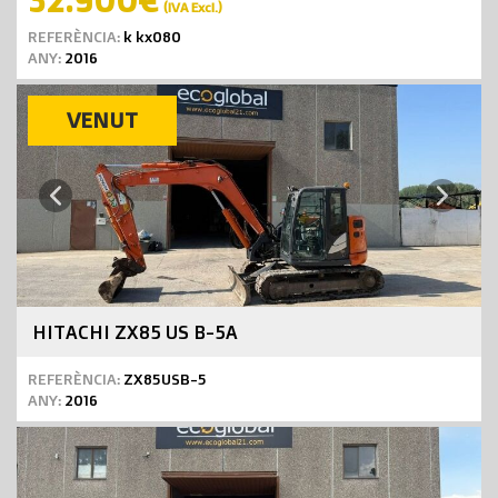
(IVA Excl.)
REFERÈNCIA:
k kx080
ANY:
2016
VENUT
Next
Previous
HITACHI ZX85 US B-5A
REFERÈNCIA:
ZX85USB-5
ANY:
2016