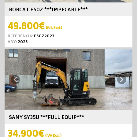
BOBCAT E50Z ***IMPECABLE***
49.800€
(IVA Excl.)
REFERÈNCIA:
E50Z2023
ANY:
2023
Next
Previous
SANY SY35U ***FULL EQUIP***
34.900€
(IVA Excl.)