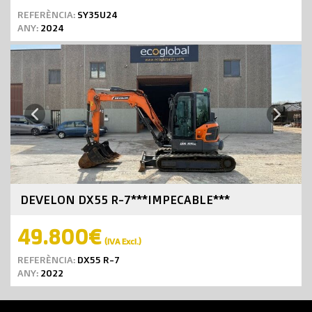
REFERÈNCIA:
SY35U24
ANY:
2024
Next
Previous
DEVELON DX55 R-7***IMPECABLE***
49.800€
(IVA Excl.)
REFERÈNCIA:
DX55 R-7
ANY:
2022