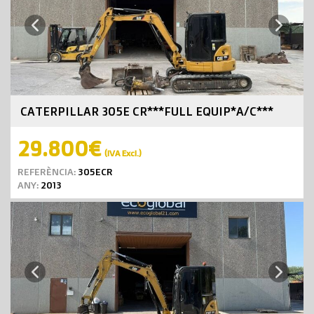
Next
Previous
CATERPILLAR 305E CR***FULL EQUIP*A/C***
29.800€
(IVA Excl.)
REFERÈNCIA:
305ECR
ANY:
2013
Next
Previous